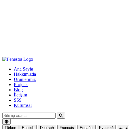
Ana Sayfa
Hakkımızda
Ürünlerimiz
Projeler
Blog
İletişim
SSS
Kurumsal
Türkçe
English
Deutsch
Français
Español
Русский
لعربية