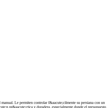
ol manual. Le permiten controlar f&aacute;cilmente su persiana con un
cute;n pr&aacute;ctica y duradera, especialmente donde el presupuesto