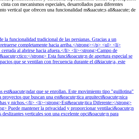
cinta con mecanismos especiales, desarrollados para diferentes
nto vertical que ofrecen una funcionalidad m&aacute;s all&aacute; de
la funcionalidad tradicional de las persianas. Gracias a un
e retraerse completamente hacia arriba.</strong></p> <ul> <li>
 cerrada al abrirse hacia afuera.</li> <li><strong>Campo de
r&aacute;ctico:</strong> Esta funci&oacute;n de apertura especial se
acios que se ventilan con frecuencia durante el d&iacute;a, este
as est&aacute;ndar que se enrollan. Este movimiento tipo "guillotina"
a proyectos que buscan una est&eacute;tica arquitect&oacute;nica
has y nichos.</li> <li><strong>Est&eacute;tica Diferente:</strong>
ong> Puede mantener la privacidad y proporcionar ventilaci&oacute;n
 deslizantes verticales son una excelente opci&oacute;n para