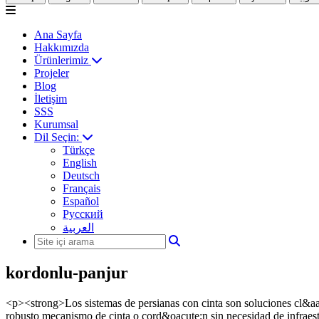
Ana Sayfa
Hakkımızda
Ürünlerimiz
Projeler
Blog
İletişim
SSS
Kurumsal
Dil Seçin:
Türkçe
English
Deutsch
Français
Español
Русский
العربية
kordonlu-panjur
<p><strong>Los sistemas de persianas con cinta son soluciones cl&aac
robusto mecanismo de cinta o cord&oacute;n sin necesidad de infraest