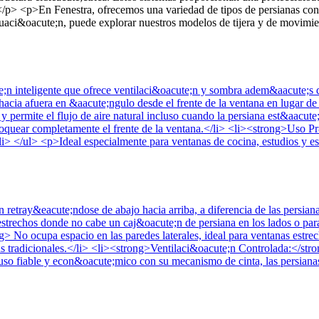
/p> <p>En Fenestra, ofrecemos una variedad de tipos de persianas con 
uaci&oacute;n, puede explorar nuestros modelos de tijera y de movimie
;n inteligente que ofrece ventilaci&oacute;n y sombra adem&aacute;s de 
r hacia afuera en &aacute;ngulo desde el frente de la ventana en lugar d
ermite el flujo de aire natural incluso cuando la persiana est&aacute;
bloquear completamente el frente de la ventana.</li> <li><strong>Uso P
i> </ul> <p>Ideal especialmente para ventanas de cocina, estudios y esp
 retray&eacute;ndose de abajo hacia arriba, a diferencia de las persian
strechos donde no cabe un caj&oacute;n de persiana en los lados o par
 No ocupa espacio en las paredes laterales, ideal para ventanas estrec
as tradicionales.</li> <li><strong>Ventilaci&oacute;n Controlada:</str
 uso fiable y econ&oacute;mico con su mecanismo de cinta, las persianas