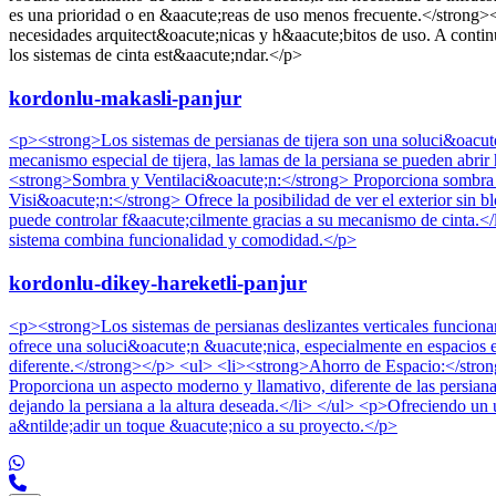
es una prioridad o en &aacute;reas de uso menos frecuente.</strong><
necesidades arquitect&oacute;nicas y h&aacute;bitos de uso. A contin
los sistemas de cinta est&aacute;ndar.</p>
kordonlu-makasli-panjur
<p><strong>Los sistemas de persianas de tijera son una soluci&oacute
mecanismo especial de tijera, las lamas de la persiana se pueden abri
<strong>Sombra y Ventilaci&oacute;n:</strong> Proporciona sombra y p
Visi&oacute;n:</strong> Ofrece la posibilidad de ver el exterior sin 
puede controlar f&aacute;cilmente gracias a su mecanismo de cinta.</l
sistema combina funcionalidad y comodidad.</p>
kordonlu-dikey-hareketli-panjur
<p><strong>Los sistemas de persianas deslizantes verticales funcionan
ofrece una soluci&oacute;n &uacute;nica, especialmente en espacios e
diferente.</strong></p> <ul> <li><strong>Ahorro de Espacio:</strong>
Proporciona un aspecto moderno y llamativo, diferente de las persian
dejando la persiana a la altura deseada.</li> </ul> <p>Ofreciendo un
a&ntilde;adir un toque &uacute;nico a su proyecto.</p>