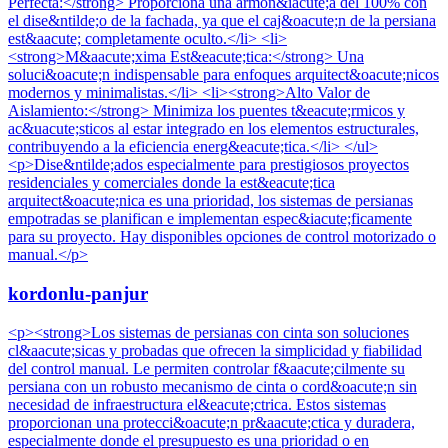
Perfecta:</strong> Proporciona una armon&iacute;a del 100% con
el dise&ntilde;o de la fachada, ya que el caj&oacute;n de la persiana
est&aacute; completamente oculto.</li> <li>
<strong>M&aacute;xima Est&eacute;tica:</strong> Una
soluci&oacute;n indispensable para enfoques arquitect&oacute;nicos
modernos y minimalistas.</li> <li><strong>Alto Valor de
Aislamiento:</strong> Minimiza los puentes t&eacute;rmicos y
ac&uacute;sticos al estar integrado en los elementos estructurales,
contribuyendo a la eficiencia energ&eacute;tica.</li> </ul>
<p>Dise&ntilde;ados especialmente para prestigiosos proyectos
residenciales y comerciales donde la est&eacute;tica
arquitect&oacute;nica es una prioridad, los sistemas de persianas
empotradas se planifican e implementan espec&iacute;ficamente
para su proyecto. Hay disponibles opciones de control motorizado o
manual.</p>
kordonlu-panjur
<p><strong>Los sistemas de persianas con cinta son soluciones
cl&aacute;sicas y probadas que ofrecen la simplicidad y fiabilidad
del control manual. Le permiten controlar f&aacute;cilmente su
persiana con un robusto mecanismo de cinta o cord&oacute;n sin
necesidad de infraestructura el&eacute;ctrica. Estos sistemas
proporcionan una protecci&oacute;n pr&aacute;ctica y duradera,
especialmente donde el presupuesto es una prioridad o en