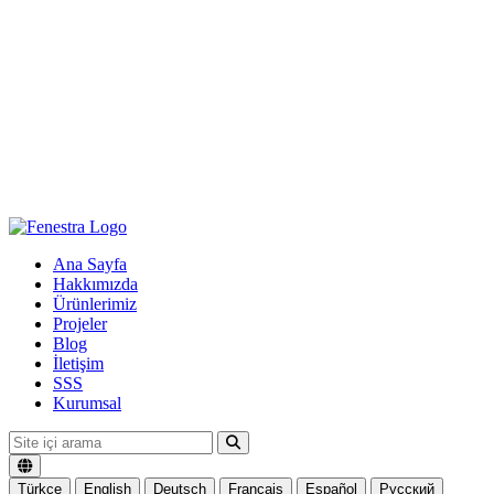
Ana Sayfa
Hakkımızda
Ürünlerimiz
Projeler
Blog
İletişim
SSS
Kurumsal
Türkçe
English
Deutsch
Français
Español
Русский