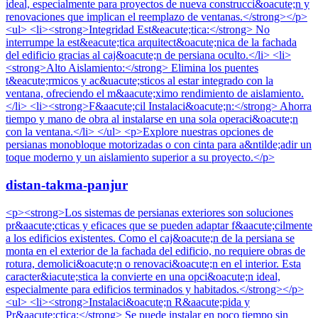
ideal, especialmente para proyectos de nueva construcci&oacute;n y
renovaciones que implican el reemplazo de ventanas.</strong></p>
<ul> <li><strong>Integridad Est&eacute;tica:</strong> No
interrumpe la est&eacute;tica arquitect&oacute;nica de la fachada
del edificio gracias al caj&oacute;n de persiana oculto.</li> <li>
<strong>Alto Aislamiento:</strong> Elimina los puentes
t&eacute;rmicos y ac&uacute;sticos al estar integrado con la
ventana, ofreciendo el m&aacute;ximo rendimiento de aislamiento.
</li> <li><strong>F&aacute;cil Instalaci&oacute;n:</strong> Ahorra
tiempo y mano de obra al instalarse en una sola operaci&oacute;n
con la ventana.</li> </ul> <p>Explore nuestras opciones de
persianas monobloque motorizadas o con cinta para a&ntilde;adir un
toque moderno y un aislamiento superior a su proyecto.</p>
distan-takma-panjur
<p><strong>Los sistemas de persianas exteriores son soluciones
pr&aacute;cticas y eficaces que se pueden adaptar f&aacute;cilmente
a los edificios existentes. Como el caj&oacute;n de la persiana se
monta en el exterior de la fachada del edificio, no requiere obras de
rotura, demolici&oacute;n o renovaci&oacute;n en el interior. Esta
caracter&iacute;stica la convierte en una opci&oacute;n ideal,
especialmente para edificios terminados y habitados.</strong></p>
<ul> <li><strong>Instalaci&oacute;n R&aacute;pida y
Pr&aacute;ctica:</strong> Se puede instalar en poco tiempo sin