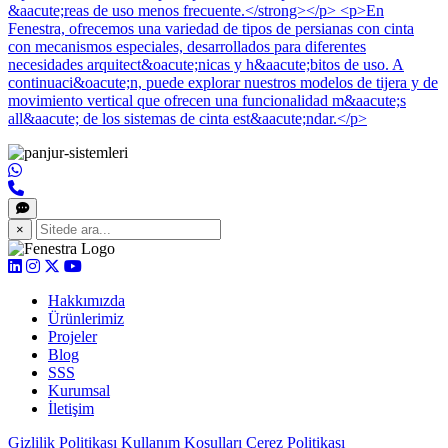
&aacute;reas de uso menos frecuente.</strong></p> <p>En
Fenestra, ofrecemos una variedad de tipos de persianas con cinta
con mecanismos especiales, desarrollados para diferentes
necesidades arquitect&oacute;nicas y h&aacute;bitos de uso. A
continuaci&oacute;n, puede explorar nuestros modelos de tijera y de
movimiento vertical que ofrecen una funcionalidad m&aacute;s
all&aacute; de los sistemas de cinta est&aacute;ndar.</p>
×
Hakkımızda
Ürünlerimiz
Projeler
Blog
SSS
Kurumsal
İletişim
Gizlilik Politikası
Kullanım Koşulları
Çerez Politikası