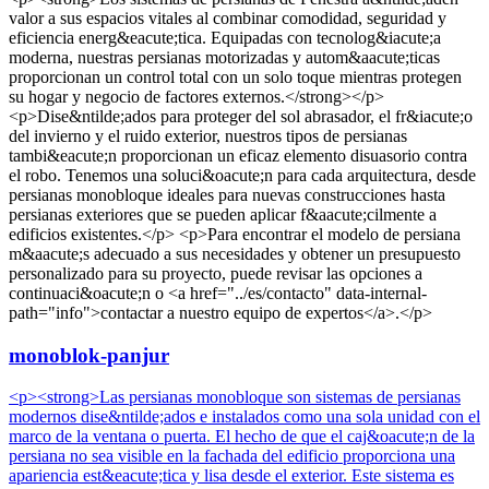
valor a sus espacios vitales al combinar comodidad, seguridad y
eficiencia energ&eacute;tica. Equipadas con tecnolog&iacute;a
moderna, nuestras persianas motorizadas y autom&aacute;ticas
proporcionan un control total con un solo toque mientras protegen
su hogar y negocio de factores externos.</strong></p>
<p>Dise&ntilde;ados para proteger del sol abrasador, el fr&iacute;o
del invierno y el ruido exterior, nuestros tipos de persianas
tambi&eacute;n proporcionan un eficaz elemento disuasorio contra
el robo. Tenemos una soluci&oacute;n para cada arquitectura, desde
persianas monobloque ideales para nuevas construcciones hasta
persianas exteriores que se pueden aplicar f&aacute;cilmente a
edificios existentes.</p> <p>Para encontrar el modelo de persiana
m&aacute;s adecuado a sus necesidades y obtener un presupuesto
personalizado para su proyecto, puede revisar las opciones a
continuaci&oacute;n o <a href="../es/contacto" data-internal-
path="info">contactar a nuestro equipo de expertos</a>.</p>
monoblok-panjur
<p><strong>Las persianas monobloque son sistemas de persianas
modernos dise&ntilde;ados e instalados como una sola unidad con el
marco de la ventana o puerta. El hecho de que el caj&oacute;n de la
persiana no sea visible en la fachada del edificio proporciona una
apariencia est&eacute;tica y lisa desde el exterior. Este sistema es