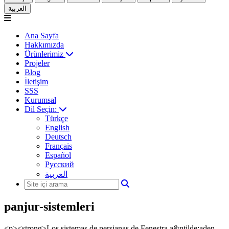
العربية
Ana Sayfa
Hakkımızda
Ürünlerimiz
Projeler
Blog
İletişim
SSS
Kurumsal
Dil Seçin:
Türkçe
English
Deutsch
Français
Español
Русский
العربية
panjur-sistemleri
<p><strong>Los sistemas de persianas de Fenestra a&ntilde;aden