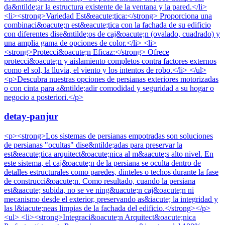
da&ntilde;ar la estructura existente de la ventana y la pared.</li>
<li><strong>Variedad Est&eacute;tica:</strong> Proporciona una
combinaci&oacute;n est&eacute;tica con la fachada de su edificio
con diferentes dise&ntilde;os de caj&oacute;n (ovalado, cuadrado) y
una amplia gama de opciones de color.</li> <li>
<strong>Protecci&oacute;n Eficaz:</strong> Ofrece
protecci&oacute;n y aislamiento completos contra factores externos
como el sol, la lluvia, el viento y los intentos de robo.</li> </ul>
<p>Descubra nuestras opciones de persianas exteriores motorizadas
o con cinta para a&ntilde;adir comodidad y seguridad a su hogar o
negocio a posteriori.</p>
detay-panjur
<p><strong>Los sistemas de persianas empotradas son soluciones
de persianas "ocultas" dise&ntilde;adas para preservar la
est&eacute;tica arquitect&oacute;nica al m&aacute;s alto nivel. En
este sistema, el caj&oacute;n de la persiana se oculta dentro de
detalles estructurales como paredes, dinteles o techos durante la fase
de construcci&oacute;n. Como resultado, cuando la persiana
est&aacute; subida, no se ve ning&uacute;n caj&oacute;n ni
mecanismo desde el exterior, preservando as&iacute; la integridad y
las l&iacute;neas limpias de la fachada del edificio.</strong></p>
<ul> <li><strong>Integraci&oacute;n Arquitect&oacute;nica