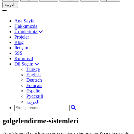
العربية
Ana Sayfa
Hakkımızda
Ürünlerimiz
Projeler
Blog
İletişim
SSS
Kurumsal
Dil Seçin:
Türkçe
English
Deutsch
Français
Español
Русский
العربية
golgelendirme-sistemleri
<p><strong>Transforme sus espacios exteriores en &aacute;reas de