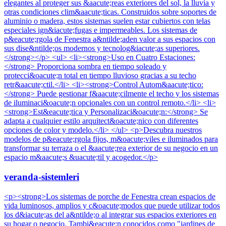
elegantes al proteger sus &aacute;reas exteriores del sol, la lluvia y
otras condiciones clim&aacute;ticas. Construidos sobre soportes de
aluminio o madera, estos sistemas suelen estar cubiertos con telas
especiales ign&iacute;fugas e impermeables. Los sistemas de
p&eacute;rgola de Fenestra a&ntilde;aden valor a sus espacios con
sus dise&ntilde;os modernos y tecnolog&iacute;as superiores.
</strong></p> <ul> <li><strong>Uso en Cuatro Estaciones:
</strong> Proporciona sombra en tiempo soleado y
protecci&oacute;n total en tiempo lluvioso gracias a su techo
retr&aacute;ctil.</li> <li><strong>Control Autom&aacute;tico:
</strong> Puede gestionar f&aacute;cilmente el techo y los sistemas
de iluminaci&oacute;n opcionales con un control remoto.</li> <li>
<strong>Est&eacute;tica y Personalizaci&oacute;n:</strong> Se
adapta a cualquier estilo arquitect&oacute;nico con diferentes
opciones de color y modelo.</li> </ul> <p>Descubra nuestros
modelos de p&eacute;rgola fijos, m&oacute;viles e iluminados para
transformar su terraza o el &aacute;rea exterior de su negocio en un
espacio m&aacute;s &uacute;til y acogedor.</p>
veranda-sistemleri
<p><strong>Los sistemas de porche de Fenestra crean espacios de
vida luminosos, amplios y c&oacute;modos que puede utilizar todos
los d&iacute;as del a&ntilde;o al integrar sus espacios exteriores en
su hogar o negocio. Tambi&eacute;n conocidos como "jardines de