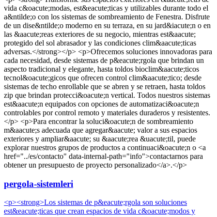
vida c&oacute;modas, est&eacute;ticas y utilizables durante todo el
a&ntilde;o con los sistemas de sombreamiento de Fenestra. Disfrute
de un dise&ntilde;o moderno en su terraza, en su jard&iacute;n o en
las &aacute;reas exteriores de su negocio, mientras est&aacute;
protegido del sol abrasador y las condiciones clim&aacute;ticas
adversas.</strong></p> <p>Ofrecemos soluciones innovadoras para
cada necesidad, desde sistemas de p&eacute;rgola que brindan un
aspecto tradicional y elegante, hasta toldos bioclim&aacute;ticos
tecnol&oacute;gicos que ofrecen control clim&aacute;tico; desde
sistemas de techo enrollable que se abren y se retraen, hasta toldos
zip que brindan protecci&oacute;n vertical. Todos nuestros sistemas
est&aacute;n equipados con opciones de automatizaci&oacute;n
controlables por control remoto y materiales duraderos y resistentes.
</p> <p>Para encontrar la soluci&oacute;n de sombreamiento
m&aacute;s adecuada que agregar&aacute; valor a sus espacios
exteriores y ampliar&aacute; su &aacute;rea &uacute;til, puede
explorar nuestros grupos de productos a continuaci&oacute;n o <a
href="../es/contacto" data-internal-path="info">contactarnos para
obtener un presupuesto de proyecto personalizado</a>.</p>
pergola-sistemleri
<p><strong>Los sistemas de p&eacute;rgola son soluciones
est&eacute;ticas que crean espacios de vida c&oacute;modos y