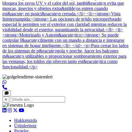
bloquea los rayos UV y el calor del sol, tambi&eacute;n evita que
moscas, insectos y objetos extra&ntilde;os entren cuando
est&aacute; en posici&oacute;n cerrada.</li> <li><strong>Vista
Ininterrumpida:</strong> Las opciones de tejido microperforado
especial le permiten ver el exterior con claridad mientras reducen la
visibilidad desde el exterior, garantizando la privacidad.</li> <li>
<strong>Motorizado y Autom&aacute;tico:</strong> Se puede
controlar f&aacute;cilmente con un mando a distancia e integrarse
en sistemas de hogar inteligente.</li> </ul> <p>Para cerrar los lados
de los sistemas de p&eacute;rgola y porche, hacer los balcones
m&aacute;s utilizables o proporcionar sombreamiento exterior para
las ventanas, los toldos zip ofrecen tanto est&eacute;tica como
funcionalidad.</p>
×
Hakkımızda
Ürünlerimiz
Projeler