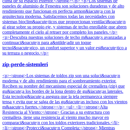
clima de su espacio exterior.</strong></p> <p>Los sistemas de
paneles de aluminio de Fenestra son soluciones duraderas y de alto
rendimiento que funcionan en perfecta armon&iacute;a con la
arquitectura moderna. Satisfacemos todas las necesidades con
sistemas bioclim&aacute;ticos que proporcionan ventilaci&oacute;n
al girar sobre su propio eje, y sistemas de techo enrollable que abren
completamente el cielo al retraer por completo los paneles.</p>
<p>Descubra nuestras soluciones de techo m&aacute;s avanzadas a
continuaci&oacute;n para a&ntilde;adir un toque
tecnol&oacute;gico, un confort superior y un valor est&eacute;tico a
su terraza o negocio.</p>
zip-perde-sistemleri
<p><strong>Los sistemas de toldos zip son una soluci&oacute;n
moderna y de alto rendimiento para el sombreamiento exterior.
Reciben su nombre del mecanismo especial de cremallera (zip) que
gu&iacute;a los bordes de la lona dentro de gu&iacute;as laterales.
Esta tecnolog&iacute;a asegura que la tela permanezca siempre
tensa y evita que se salga de las gu&iacute;as incluso con los vientos
m&aacute;s fuertes.</strong></p> <ul> <li><strong>Alta
Resistencia al Viento:</strong> Gracias a su estructura con
cremallera, tiene una resistencia al viento mucho mayor en
comparaci&oacute;n con los toldos exteriores tradicionales.</li>
<li><strong>Protecci&oacute;n Completa:</strong> Mientras