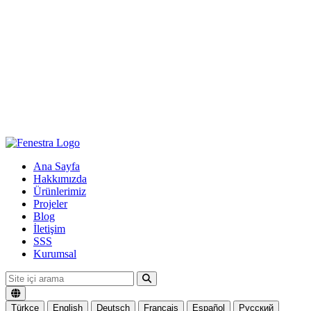
Ana Sayfa
Hakkımızda
Ürünlerimiz
Projeler
Blog
İletişim
SSS
Kurumsal
Türkçe
English
Deutsch
Français
Español
Русский