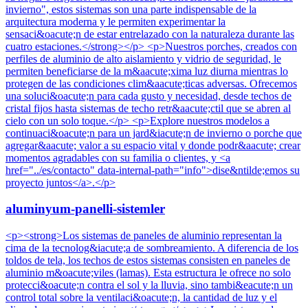
invierno", estos sistemas son una parte indispensable de la
arquitectura moderna y le permiten experimentar la
sensaci&oacute;n de estar entrelazado con la naturaleza durante las
cuatro estaciones.</strong></p> <p>Nuestros porches, creados con
perfiles de aluminio de alto aislamiento y vidrio de seguridad, le
permiten beneficiarse de la m&aacute;xima luz diurna mientras lo
protegen de las condiciones clim&aacute;ticas adversas. Ofrecemos
una soluci&oacute;n para cada gusto y necesidad, desde techos de
cristal fijos hasta sistemas de techo retr&aacute;ctil que se abren al
cielo con un solo toque.</p> <p>Explore nuestros modelos a
continuaci&oacute;n para un jard&iacute;n de invierno o porche que
agregar&aacute; valor a su espacio vital y donde podr&aacute; crear
momentos agradables con su familia o clientes, y <a
href="../es/contacto" data-internal-path="info">dise&ntilde;emos su
proyecto juntos</a>.</p>
aluminyum-panelli-sistemler
<p><strong>Los sistemas de paneles de aluminio representan la
cima de la tecnolog&iacute;a de sombreamiento. A diferencia de los
toldos de tela, los techos de estos sistemas consisten en paneles de
aluminio m&oacute;viles (lamas). Esta estructura le ofrece no solo
protecci&oacute;n contra el sol y la lluvia, sino tambi&eacute;n un
control total sobre la ventilaci&oacute;n, la cantidad de luz y el