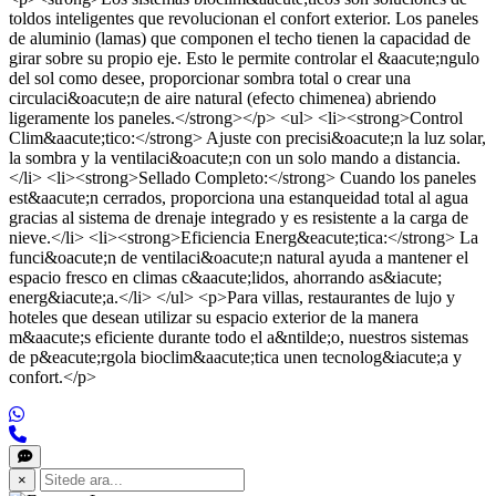
toldos inteligentes que revolucionan el confort exterior. Los paneles
de aluminio (lamas) que componen el techo tienen la capacidad de
girar sobre su propio eje. Esto le permite controlar el &aacute;ngulo
del sol como desee, proporcionar sombra total o crear una
circulaci&oacute;n de aire natural (efecto chimenea) abriendo
ligeramente los paneles.</strong></p> <ul> <li><strong>Control
Clim&aacute;tico:</strong> Ajuste con precisi&oacute;n la luz solar,
la sombra y la ventilaci&oacute;n con un solo mando a distancia.
</li> <li><strong>Sellado Completo:</strong> Cuando los paneles
est&aacute;n cerrados, proporciona una estanqueidad total al agua
gracias al sistema de drenaje integrado y es resistente a la carga de
nieve.</li> <li><strong>Eficiencia Energ&eacute;tica:</strong> La
funci&oacute;n de ventilaci&oacute;n natural ayuda a mantener el
espacio fresco en climas c&aacute;lidos, ahorrando as&iacute;
energ&iacute;a.</li> </ul> <p>Para villas, restaurantes de lujo y
hoteles que desean utilizar su espacio exterior de la manera
m&aacute;s eficiente durante todo el a&ntilde;o, nuestros sistemas
de p&eacute;rgola bioclim&aacute;tica unen tecnolog&iacute;a y
confort.</p>
×