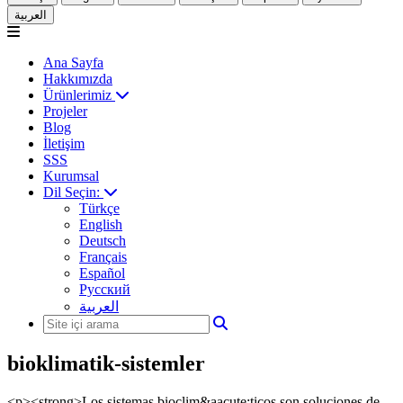
العربية
Ana Sayfa
Hakkımızda
Ürünlerimiz
Projeler
Blog
İletişim
SSS
Kurumsal
Dil Seçin:
Türkçe
English
Deutsch
Français
Español
Русский
العربية
bioklimatik-sistemler
<p><strong>Los sistemas bioclim&aacute;ticos son soluciones de