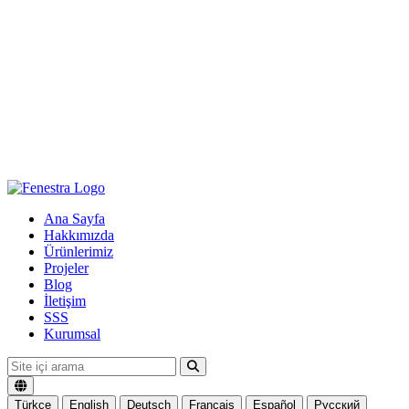
Ana Sayfa
Hakkımızda
Ürünlerimiz
Projeler
Blog
İletişim
SSS
Kurumsal
Türkçe
English
Deutsch
Français
Español
Русский