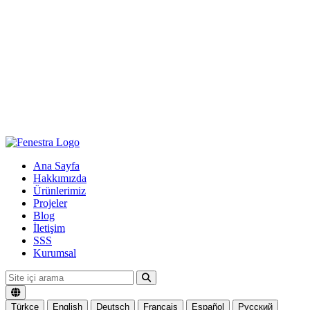
Ana Sayfa
Hakkımızda
Ürünlerimiz
Projeler
Blog
İletişim
SSS
Kurumsal
Türkçe
English
Deutsch
Français
Español
Русский