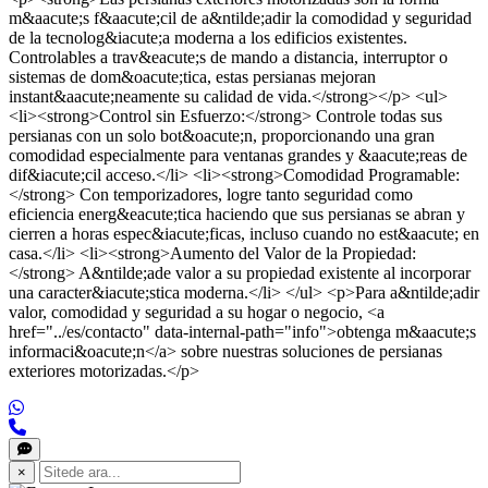
m&aacute;s f&aacute;cil de a&ntilde;adir la comodidad y seguridad
de la tecnolog&iacute;a moderna a los edificios existentes.
Controlables a trav&eacute;s de mando a distancia, interruptor o
sistemas de dom&oacute;tica, estas persianas mejoran
instant&aacute;neamente su calidad de vida.</strong></p> <ul>
<li><strong>Control sin Esfuerzo:</strong> Controle todas sus
persianas con un solo bot&oacute;n, proporcionando una gran
comodidad especialmente para ventanas grandes y &aacute;reas de
dif&iacute;cil acceso.</li> <li><strong>Comodidad Programable:
</strong> Con temporizadores, logre tanto seguridad como
eficiencia energ&eacute;tica haciendo que sus persianas se abran y
cierren a horas espec&iacute;ficas, incluso cuando no est&aacute; en
casa.</li> <li><strong>Aumento del Valor de la Propiedad:
</strong> A&ntilde;ade valor a su propiedad existente al incorporar
una caracter&iacute;stica moderna.</li> </ul> <p>Para a&ntilde;adir
valor, comodidad y seguridad a su hogar o negocio, <a
href="../es/contacto" data-internal-path="info">obtenga m&aacute;s
informaci&oacute;n</a> sobre nuestras soluciones de persianas
exteriores motorizadas.</p>
×