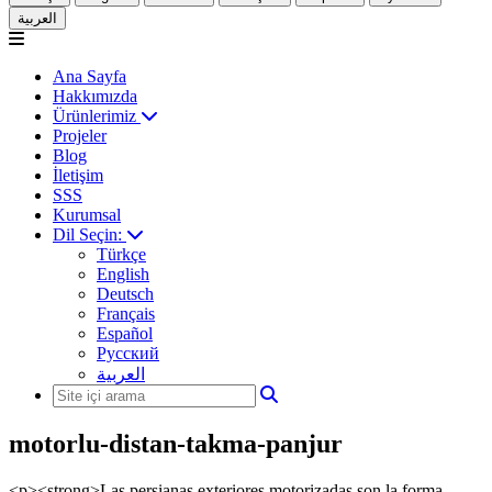
العربية
Ana Sayfa
Hakkımızda
Ürünlerimiz
Projeler
Blog
İletişim
SSS
Kurumsal
Dil Seçin:
Türkçe
English
Deutsch
Français
Español
Русский
العربية
motorlu-distan-takma-panjur
<p><strong>Las persianas exteriores motorizadas son la forma