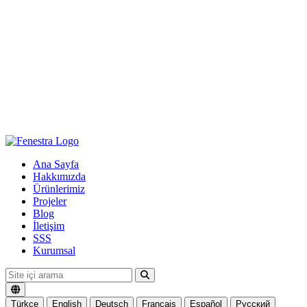
Ana Sayfa
Hakkımızda
Ürünlerimiz
Projeler
Blog
İletişim
SSS
Kurumsal
Türkçe
English
Deutsch
Français
Español
Русский