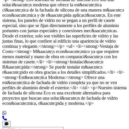
soluci&oacute;n moderna que ofrece la est&eacute;tica
cl&aacute;sica de la fachada de silicona de una manera m&aacute;s
econ&oacute;mica y de r&aacute;pida aplicaci&oacute;n. En este
sistema, los paneles de vidrio no se pegan a un perfil de casete
especial, sino que se fijan directamente a los perfiles de aluminio
portantes con juntas especiales y conexiones mec&aacute;nicas.
Desde el exterior, solo son visibles las superficies de vidrio y las
juntas finas, lo que confiere al edificio una apariencia de vidrio
continua y elegante.</strong></p> <ul> <li><strong>Ventaja de
Costo:</strong> M&aacute;s econ&oacute;mico ya que requiere
menos material y mano de obra en comparaci&oacute;n con los
sistemas de casete.</li> <li><strong>Instalaci&oacute;n
R&aacute;pida:</strong> Se puede instalar m&aacute;s
r&aacute;pido en obra gracias a los detalles simplificados.</li> <li>
<strong>Est&eacute;tica Moderna:</strong> Ofrece una
est&eacute;tica de fachada de vidrio completa ya que no se ven
perfiles de aluminio desde el exterior.</li> </ul> <p>Nuestro sistema
de fachada de silicona Eco es una excelente alternativa para
proyectos que buscan una soluci&oacute;n de fachada de vidrio
econ&oacute;mica, r&aacute;pida y moderna.</p>