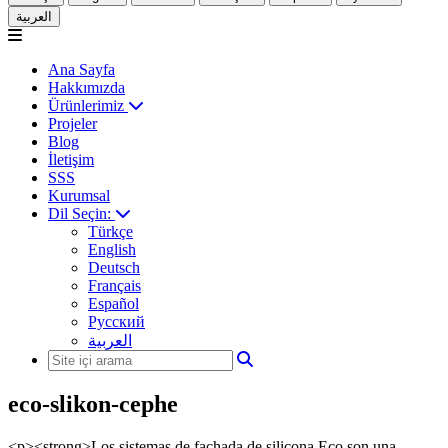
العربية
Ana Sayfa
Hakkımızda
Ürünlerimiz
Projeler
Blog
İletişim
SSS
Kurumsal
Dil Seçin:
Türkçe
English
Deutsch
Français
Español
Русский
العربية
eco-slikon-cephe
<p><strong>Los sistemas de fachada de silicona Eco son una