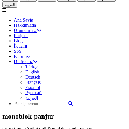
العربية
Ana Sayfa
Hakkımızda
Ürünlerimiz
Projeler
Blog
İletişim
SSS
Kurumsal
Dil Seçin:
Türkçe
English
Deutsch
Français
Español
Русский
العربية
monoblok-panjur
<p><strong>Aufsatzrolll&auml;den sind moderne