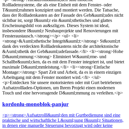
Rollladensysteme, die als eine Einheit mit dem Fenster- oder
T&uuml;rrahmen konzipiert und montiert werden. Die Tatsache,
dass der Rollladenkasten an der Fassade des Geb&auml;udes nicht
sichtbar ist, sorgt f&uuml;r ein &auml;sthetisches und glattes
Erscheinungsbild von au&szlig;en. Dieses System ist ideal,
insbesondere f&uuml;r Neubauprojekte und Renovierungen mit
Fensteraustausch.</strong></p> <ul> <li>
<strong>&Auml;sthetische Integrit&auml;t:</strong> St&ouml;rt
dank des verdeckten Rollladenkastens nicht die architektonische
&Auml;sthetik der Geb&auml;udefassade.</li> <li><strong>Hohe
D&auml;mmung:</strong> Eliminiert W&auml;rme- und
Schallbr&uuml;cken, da es mit dem Fenster integriert ist, und bietet
maximale D&auml;mmleistung.</li> <li><strong>Einfache
Montage:</strong> Spart Zeit und Arbeit, da es in einem einzigen
Arbeitsgang mit dem Fenster montiert wird.</li> </ul>
<p>Entdecken Sie unsere motorisierten oder mit Gurt betriebenen
Aufsatzrollladen-Optionen, um Ihrem Projekt einen modernen
Touch und eine hervorragende D&auml;mmung zu verleihen.</p>
kordonlu-monoblok-panjur
<p><strong>Aufsatzrolll&auml;den mit Gurtbedienung sind eine
praktische und wirtschaftliche L&ouml;sung f&uuml;r Situationen,
in denen eine manuelle Steuerung bevorzugt wird oder keine