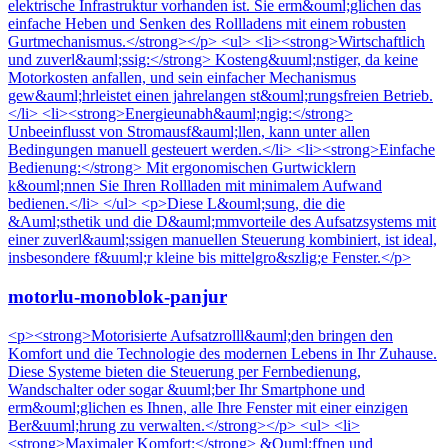
elektrische Infrastruktur vorhanden ist. Sie erm&ouml;glichen das
einfache Heben und Senken des Rollladens mit einem robusten
Gurtmechanismus.</strong></p> <ul> <li><strong>Wirtschaftlich
und zuverl&auml;ssig:</strong> Kosteng&uuml;nstiger, da keine
Motorkosten anfallen, und sein einfacher Mechanismus
gew&auml;hrleistet einen jahrelangen st&ouml;rungsfreien Betrieb.
</li> <li><strong>Energieunabh&auml;ngig:</strong>
Unbeeinflusst von Stromausf&auml;llen, kann unter allen
Bedingungen manuell gesteuert werden.</li> <li><strong>Einfache
Bedienung:</strong> Mit ergonomischen Gurtwicklern
k&ouml;nnen Sie Ihren Rollladen mit minimalem Aufwand
bedienen.</li> </ul> <p>Diese L&ouml;sung, die die
&Auml;sthetik und die D&auml;mmvorteile des Aufsatzsystems mit
einer zuverl&auml;ssigen manuellen Steuerung kombiniert, ist ideal,
insbesondere f&uuml;r kleine bis mittelgro&szlig;e Fenster.</p>
motorlu-monoblok-panjur
<p><strong>Motorisierte Aufsatzrolll&auml;den bringen den
Komfort und die Technologie des modernen Lebens in Ihr Zuhause.
Diese Systeme bieten die Steuerung per Fernbedienung,
Wandschalter oder sogar &uuml;ber Ihr Smartphone und
erm&ouml;glichen es Ihnen, alle Ihre Fenster mit einer einzigen
Ber&uuml;hrung zu verwalten.</strong></p> <ul> <li>
<strong>Maximaler Komfort:</strong> &Ouml;ffnen und