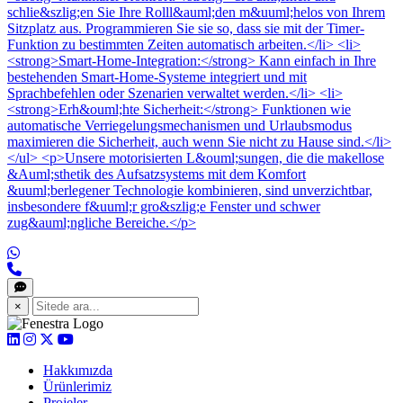
schlie&szlig;en Sie Ihre Rolll&auml;den m&uuml;helos von Ihrem
Sitzplatz aus. Programmieren Sie sie so, dass sie mit der Timer-
Funktion zu bestimmten Zeiten automatisch arbeiten.</li> <li>
<strong>Smart-Home-Integration:</strong> Kann einfach in Ihre
bestehenden Smart-Home-Systeme integriert und mit
Sprachbefehlen oder Szenarien verwaltet werden.</li> <li>
<strong>Erh&ouml;hte Sicherheit:</strong> Funktionen wie
automatische Verriegelungsmechanismen und Urlaubsmodus
maximieren die Sicherheit, auch wenn Sie nicht zu Hause sind.</li>
</ul> <p>Unsere motorisierten L&ouml;sungen, die die makellose
&Auml;sthetik des Aufsatzsystems mit dem Komfort
&uuml;berlegener Technologie kombinieren, sind unverzichtbar,
insbesondere f&uuml;r gro&szlig;e Fenster und schwer
zug&auml;ngliche Bereiche.</p>
×
Hakkımızda
Ürünlerimiz
Projeler