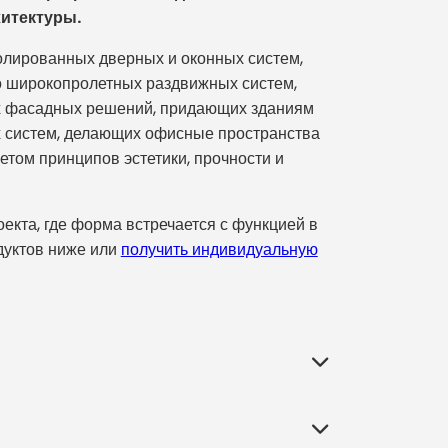
итектуры.
золированных дверных и оконных систем,
о широкопролетных раздвижных систем,
х фасадных решений, придающих зданиям
х систем, делающих офисные пространства
том принципов эстетики, прочности и
кта, где форма встречается с функцией в
дуктов ниже или
получить индивидуальную
ание с внешним миром, определяют его