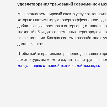
удовлетворения требований современной арх
Мы предлагаем широкий спектр услуг: от теплои
которые максимизируют энергоэффективность, д
добавляющих простора в интерьеры; от навесны
знаковый облик, до современных перегородочны
эффективными. Каждая система разработана с уче
долговечности.
Чтобы найти правильное решение для вашего прое
архитектуре, вы можете изучить наши группы про
консультацию от нашей технической команды
.
ейшие архитектурные элементы, которые связывают зд