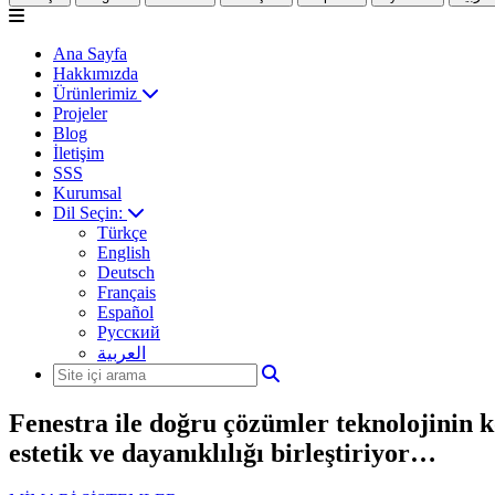
Ana Sayfa
Hakkımızda
Ürünlerimiz
Projeler
Blog
İletişim
SSS
Kurumsal
Dil Seçin:
Türkçe
English
Deutsch
Français
Español
Русский
العربية
Fenestra ile doğru çözümler
teknolojinin
estetik ve dayanıklılığı birleştiriyor…