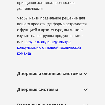
принципов эстетики, прочности и
долговечности.
Чтобы найти правильное решение для
вашего проекта, где форма встречается
с функцией в архитектуре, вы можете
изучить наши группы продуктов ниже
или
получить индивидуальную
консультацию от нашей технической
команды
.
Дверные и оконные системы
Дверные системы
Дверные и оконные системы — это
важнейшие архитектурные
элементы, которые связывают