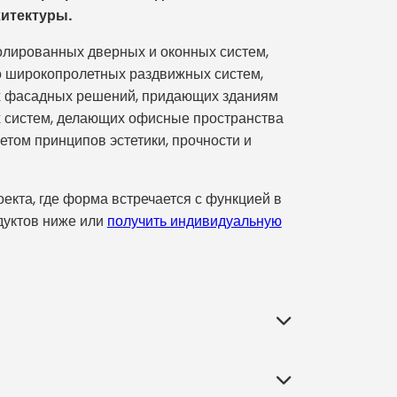
итектуры.
золированных дверных и оконных систем,
о широкопролетных раздвижных систем,
х фасадных решений, придающих зданиям
х систем, делающих офисные пространства
том принципов эстетики, прочности и
кта, где форма встречается с функцией в
дуктов ниже или
получить индивидуальную
ание с внешним миром, определяют его