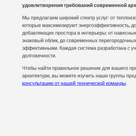
удовлетворения требований современной арх
Мы предлагаем широкий спектр услуг: от теплои
которые максимизируют энергоэффективность, д
добавляющих простора в интерьеры; от навесны
знаковый облик, до современных перегородочны
эффективными. Каждая система разработана с уче
долговечности.
Чтобы найти правильное решение для вашего прое
архитектуре, вы можете изучить наши группы про
консультацию от нашей технической команды
.
ейшие архитектурные элементы, которые связывают зд