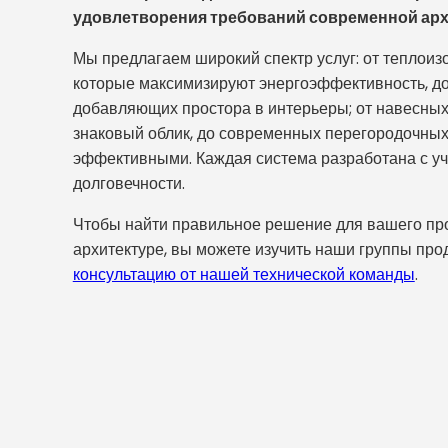
удовлетворения требований современной арх
Мы предлагаем широкий спектр услуг: от теплои
которые максимизируют энергоэффективность, д
добавляющих простора в интерьеры; от навесны
знаковый облик, до современных перегородочны
эффективными. Каждая система разработана с уче
долговечности.
Чтобы найти правильное решение для вашего прое
архитектуре, вы можете изучить наши группы про
консультацию от нашей технической команды
.
ейшие архитектурные элементы, которые связывают зд