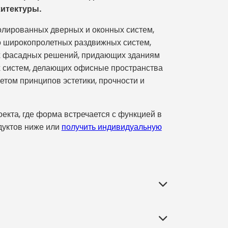
итектуры.
золированных дверных и оконных систем,
о широкопролетных раздвижных систем,
х фасадных решений, придающих зданиям
х систем, делающих офисные пространства
том принципов эстетики, прочности и
кта, где форма встречается с функцией в
дуктов ниже или
получить индивидуальную
ание с внешним миром, определяют его