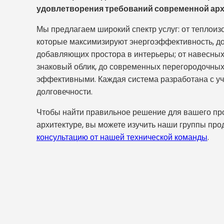
удовлетворения требований современной арх
Мы предлагаем широкий спектр услуг: от теплои
которые максимизируют энергоэффективность, д
добавляющих простора в интерьеры; от навесны
знаковый облик, до современных перегородочны
эффективными. Каждая система разработана с уче
долговечности.
Чтобы найти правильное решение для вашего прое
архитектуре, вы можете изучить наши группы про
консультацию от нашей технической команды
.
ейшие архитектурные элементы, которые связывают зд