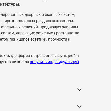
итектуры.
золированных дверных и оконных систем,
о широкопролетных раздвижных систем,
х фасадных решений, придающих зданиям
х систем, делающих офисные пространства
том принципов эстетики, прочности и
кта, где форма встречается с функцией в
дуктов ниже или
получить индивидуальную
ание с внешним миром, определяют его