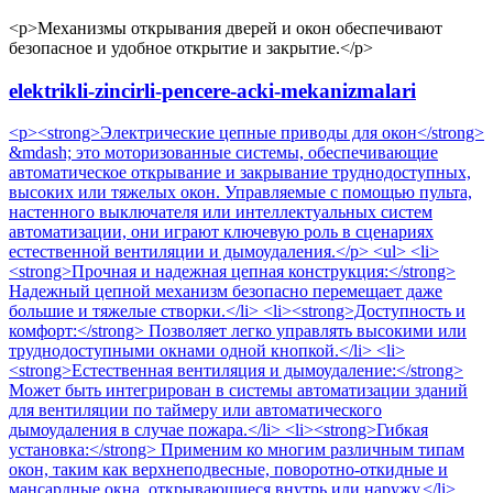
<p>Механизмы открывания дверей и окон обеспечивают
безопасное и удобное открытие и закрытие.</p>
elektrikli-zincirli-pencere-acki-mekanizmalari
<p><strong>Электрические цепные приводы для окон</strong>
&mdash; это моторизованные системы, обеспечивающие
автоматическое открывание и закрывание труднодоступных,
высоких или тяжелых окон. Управляемые с помощью пульта,
настенного выключателя или интеллектуальных систем
автоматизации, они играют ключевую роль в сценариях
естественной вентиляции и дымоудаления.</p> <ul> <li>
<strong>Прочная и надежная цепная конструкция:</strong>
Надежный цепной механизм безопасно перемещает даже
большие и тяжелые створки.</li> <li><strong>Доступность и
комфорт:</strong> Позволяет легко управлять высокими или
труднодоступными окнами одной кнопкой.</li> <li>
<strong>Естественная вентиляция и дымоудаление:</strong>
Может быть интегрирован в системы автоматизации зданий
для вентиляции по таймеру или автоматического
дымоудаления в случае пожара.</li> <li><strong>Гибкая
установка:</strong> Применим ко многим различным типам
окон, таким как верхнеподвесные, поворотно-откидные и
мансардные окна, открывающиеся внутрь или наружу.</li>