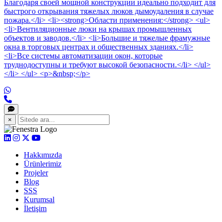
Благодаря своей мощной конструкции идеально подходит для
быстрого открывания тяжелых люков дымоудаления в случае
пожара.</li> <li><strong>Области применения:</strong> <ul>
<li>Вентиляционные люки на крышах промышленных
объектов и заводов.</li> <li>Большие и тяжелые фрамужные
окна в торговых центрах и общественных зданиях.</li>
<li>Все системы автоматизации окон, которые
труднодоступны и требуют высокой безопасности.</li> </ul>
</li> </ul> <p>&nbsp;</p>
×
Hakkımızda
Ürünlerimiz
Projeler
Blog
SSS
Kurumsal
İletişim