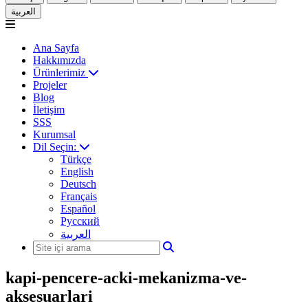
العربية
Ana Sayfa
Hakkımızda
Ürünlerimiz
Projeler
Blog
İletişim
SSS
Kurumsal
Dil Seçin:
Türkçe
English
Deutsch
Français
Español
Русский
العربية
kapi-pencere-acki-mekanizma-ve-
aksesuarlari