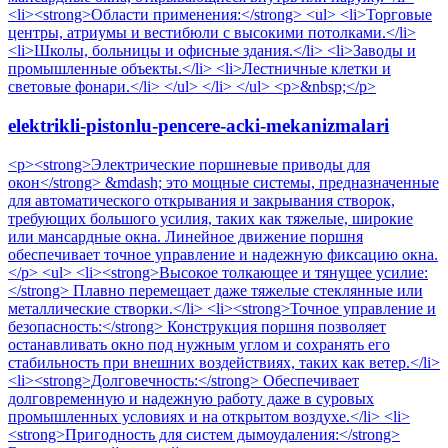
<li><strong>Области применения:</strong> <ul> <li>Торговые
центры, атриумы и вестибюли с высокими потолками.</li>
<li>Школы, больницы и офисные здания.</li> <li>Заводы и
промышленные объекты.</li> <li>Лестничные клетки и
световые фонари.</li> </ul> </li> </ul> <p>&nbsp;</p>
elektrikli-pistonlu-pencere-acki-mekanizmalari
<p><strong>Электрические поршневые приводы для
окон</strong> &mdash; это мощные системы, предназначенные
для автоматического открывания и закрывания створок,
требующих большого усилия, таких как тяжелые, широкие
или мансардные окна. Линейное движение поршня
обеспечивает точное управление и надежную фиксацию окна.
</p> <ul> <li><strong>Высокое толкающее и тянущее усилие:
</strong> Плавно перемещает даже тяжелые стеклянные или
металлические створки.</li> <li><strong>Точное управление и
безопасность:</strong> Конструкция поршня позволяет
останавливать окно под нужным углом и сохранять его
стабильность при внешних воздействиях, таких как ветер.</li>
<li><strong>Долговечность:</strong> Обеспечивает
долговременную и надежную работу даже в суровых
промышленных условиях и на открытом воздухе.</li> <li>
<strong>Пригодность для систем дымоудаления:</strong>