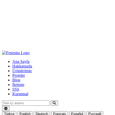
Ana Sayfa
Hakkımızda
Ürünlerimiz
Projeler
Blog
İletişim
SSS
Kurumsal
Türkçe
English
Deutsch
Français
Español
Русский