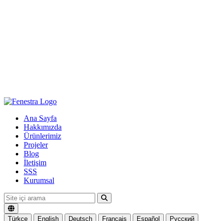
Ana Sayfa
Hakkımızda
Ürünlerimiz
Projeler
Blog
İletişim
SSS
Kurumsal
Türkçe
English
Deutsch
Français
Español
Русский