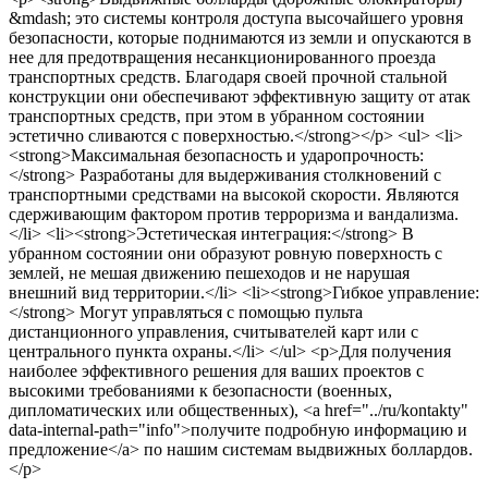
&mdash; это системы контроля доступа высочайшего уровня
безопасности, которые поднимаются из земли и опускаются в
нее для предотвращения несанкционированного проезда
транспортных средств. Благодаря своей прочной стальной
конструкции они обеспечивают эффективную защиту от атак
транспортных средств, при этом в убранном состоянии
эстетично сливаются с поверхностью.</strong></p> <ul> <li>
<strong>Максимальная безопасность и ударопрочность:
</strong> Разработаны для выдерживания столкновений с
транспортными средствами на высокой скорости. Являются
сдерживающим фактором против терроризма и вандализма.
</li> <li><strong>Эстетическая интеграция:</strong> В
убранном состоянии они образуют ровную поверхность с
землей, не мешая движению пешеходов и не нарушая
внешний вид территории.</li> <li><strong>Гибкое управление:
</strong> Могут управляться с помощью пульта
дистанционного управления, считывателей карт или с
центрального пункта охраны.</li> </ul> <p>Для получения
наиболее эффективного решения для ваших проектов с
высокими требованиями к безопасности (военных,
дипломатических или общественных), <a href="../ru/kontakty"
data-internal-path="info">получите подробную информацию и
предложение</a> по нашим системам выдвижных боллардов.
</p>