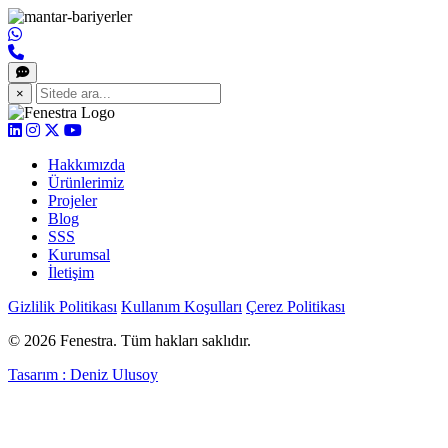
×
Hakkımızda
Ürünlerimiz
Projeler
Blog
SSS
Kurumsal
İletişim
Gizlilik Politikası
Kullanım Koşulları
Çerez Politikası
© 2026 Fenestra. Tüm hakları saklıdır.
Tasarım : Deniz Ulusoy