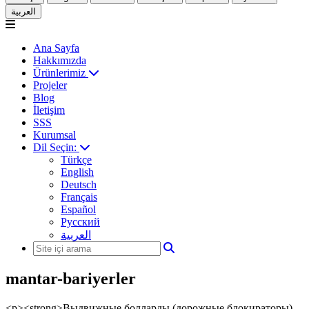
العربية
Ana Sayfa
Hakkımızda
Ürünlerimiz
Projeler
Blog
İletişim
SSS
Kurumsal
Dil Seçin:
Türkçe
English
Deutsch
Français
Español
Русский
العربية
mantar-bariyerler
<p><strong>Выдвижные болларды (дорожные блокираторы)