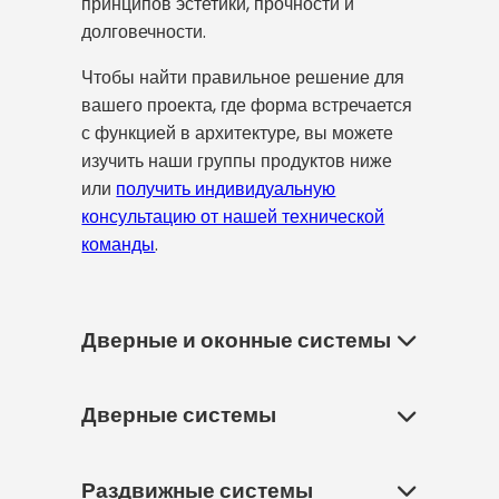
принципов эстетики, прочности и
долговечности.
Чтобы найти правильное решение для
вашего проекта, где форма встречается
с функцией в архитектуре, вы можете
изучить наши группы продуктов ниже
или
получить индивидуальную
консультацию от нашей технической
команды
.
Дверные и оконные системы
Дверные системы
Дверные и оконные системы — это
важнейшие архитектурные
элементы, которые связывают
Раздвижные системы
Дверные системы Fenestra