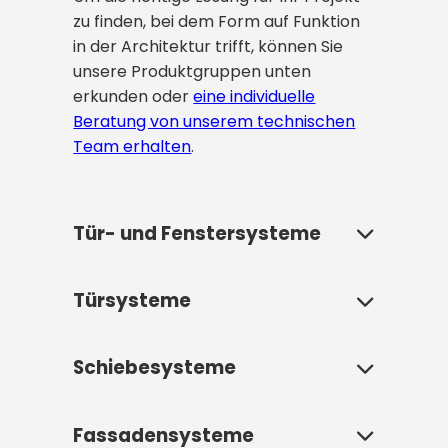
zu finden, bei dem Form auf Funktion
in der Architektur trifft, können Sie
unsere Produktgruppen unten
erkunden oder
eine individuelle
Beratung von unserem technischen
Team erhalten
.
Tür- und Fenstersysteme
Türsysteme
Tür- und Fenstersysteme sind die
wichtigsten architektonischen
Elemente, die ein Gebäude mit der
Schiebesysteme
Fenestra Türsysteme bieten
Außenwelt verbinden, seine
architektonische Lösungen, die
Ästhetik definieren und den
den Eingang eines Raumes
Wohnkomfort direkt beeinflussen.
Fassadensysteme
Schiebesysteme sind moderne
definieren, seine ästhetische