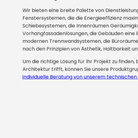
Wir bieten eine breite Palette von Dienstleis
Fenstersystemen, die die Energieeffizienz maxi
Schiebesystemen, die Innenräumen Geräumigkei
Vorhangfassadenlösungen, die Gebäuden eine iko
modernen Trennwandsystemen, die Büroräume ef
nach den Prinzipien von Ästhetik, Haltbarkeit u
Um die richtige Lösung für Ihr Projekt zu finden,
Architektur trifft, können Sie unsere Produkt
individuelle Beratung von unserem technische
tigsten architektonischen Elemente, die ein Gebäude
rt direkt beeinflussen. Fenestra bietet Aluminium-