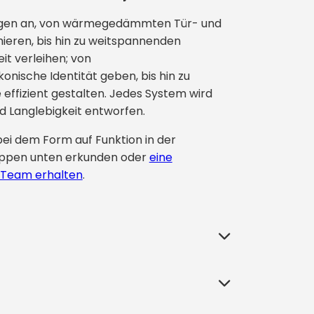
tungen an, von wärmegedämmten Tür- und
mieren, bis hin zu weitspannenden
t verleihen; von
nische Identität geben, bis hin zu
fizient gestalten. Jedes System wird
nd Langlebigkeit entworfen.
 bei dem Form auf Funktion in der
gruppen unten erkunden oder
eine
n Team erhalten
.
 mit der Außenwelt verbinden, seine
Tür- und Fensterlösungen, die höchste