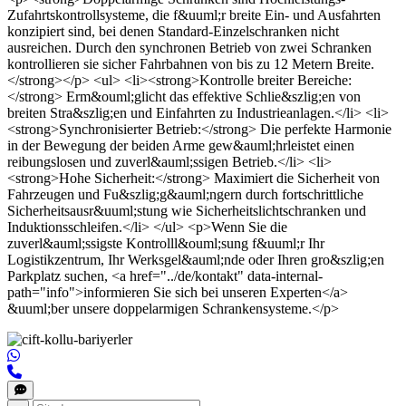
Zufahrtskontrollsysteme, die f&uuml;r breite Ein- und Ausfahrten
konzipiert sind, bei denen Standard-Einzelschranken nicht
ausreichen. Durch den synchronen Betrieb von zwei Schranken
kontrollieren sie sicher Fahrbahnen von bis zu 12 Metern Breite.
</strong></p> <ul> <li><strong>Kontrolle breiter Bereiche:
</strong> Erm&ouml;glicht das effektive Schlie&szlig;en von
breiten Stra&szlig;en und Einfahrten zu Industrieanlagen.</li> <li>
<strong>Synchronisierter Betrieb:</strong> Die perfekte Harmonie
in der Bewegung der beiden Arme gew&auml;hrleistet einen
reibungslosen und zuverl&auml;ssigen Betrieb.</li> <li>
<strong>Hohe Sicherheit:</strong> Maximiert die Sicherheit von
Fahrzeugen und Fu&szlig;g&auml;ngern durch fortschrittliche
Sicherheitsausr&uuml;stung wie Sicherheitslichtschranken und
Induktionsschleifen.</li> </ul> <p>Wenn Sie die
zuverl&auml;ssigste Kontrolll&ouml;sung f&uuml;r Ihr
Logistikzentrum, Ihr Werksgel&auml;nde oder Ihren gro&szlig;en
Parkplatz suchen, <a href="../de/kontakt" data-internal-
path="info">informieren Sie sich bei unseren Experten</a>
&uuml;ber unsere doppelarmigen Schrankensysteme.</p>