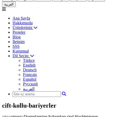
العربية
Ana Sayfa
Hakkımızda
Ürünlerimiz
Projeler
Blog
İletişim
SSS
Kurumsal
Dil Seçin:
Türkçe
English
Deutsch
Français
Español
Русский
العربية
cift-kollu-bariyerler
<p><strong>Doppelarmige Schranken sind Hochleistungs-