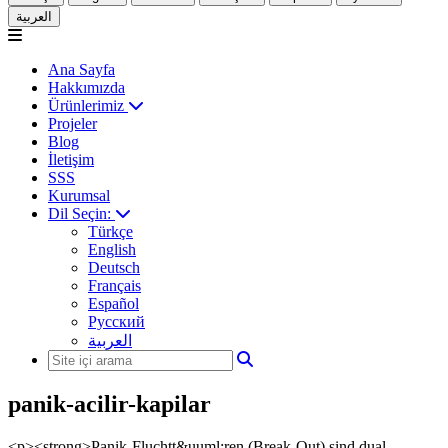
العربية
Ana Sayfa
Hakkımızda
Ürünlerimiz
Projeler
Blog
İletişim
SSS
Kurumsal
Dil Seçin:
Türkçe
English
Deutsch
Français
Español
Русский
العربية
panik-acilir-kapilar
<p><strong>Panik-Fluchtt&uuml;ren (Break-Out) sind dual-