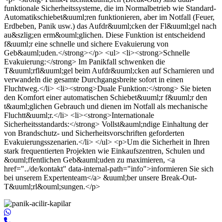
funktionale Sicherheitssysteme, die im Normalbetrieb wie Standard-
Automatikschiebet&uuml;ren funktionieren, aber im Notfall (Feuer,
Erdbeben, Panik usw.) das Aufdr&uuml;cken der Fl&uuml;gel nach
au&szlig;en erm&ouml;glichen. Diese Funktion ist entscheidend
f&uuml;r eine schnelle und sichere Evakuierung von
Geb&auml;uden.</strong></p> <ul> <li><strong>Schnelle
Evakuierung:</strong> Im Panikfall schwenken die
T&uuml;rfl&uuml;gel beim Aufdr&uuml;cken auf Scharnieren und
verwandeln die gesamte Durchgangsbreite sofort in einen
Fluchtweg.</li> <li><strong>Duale Funktion:</strong> Sie bieten
den Komfort einer automatischen Schiebet&uuml;r f&uuml;r den
t&auml;glichen Gebrauch und dienen im Notfall als mechanische
Fluchtt&uuml;r.</li> <li><strong>Internationale
Sicherheitsstandards:</strong> Vollst&auml;ndige Einhaltung der
von Brandschutz- und Sicherheitsvorschriften geforderten
Evakuierungsszenarien.</li> </ul> <p>Um die Sicherheit in Ihren
stark frequentierten Projekten wie Einkaufszentren, Schulen und
&ouml;ffentlichen Geb&auml;uden zu maximieren, <a
href="../de/kontakt" data-internal-path="info">informieren Sie sich
bei unserem Expertenteam</a> &uuml;ber unsere Break-Out-
T&uuml;rl&ouml;sungen.</p>