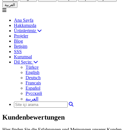
العربية
Ana Sayfa
Hakkımızda
Ürünlerimiz
Projeler
Blog
İletişim
SSS
Kurumsal
Dil Seçin:
Türkçe
English
Deutsch
Français
Español
Русский
العربية
Kundenbewertungen
Hier finden Sie die Erfahrungen und Meinungen unserer Kunden.