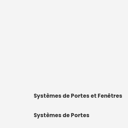
Systèmes de Portes et Fenêtres
Systèmes de Portes
Les systèmes de portes et fenêtres son
définissent son esthétique et impacten