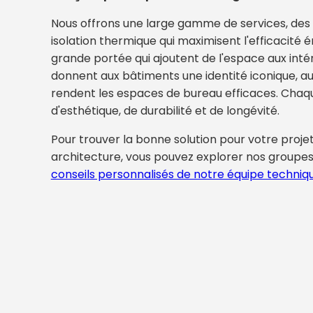
Nous offrons une large gamme de services, des
isolation thermique qui maximisent l'efficacité 
grande portée qui ajoutent de l'espace aux intér
donnent aux bâtiments une identité iconique, a
rendent les espaces de bureau efficaces. Chaqu
d'esthétique, de durabilité et de longévité.
Pour trouver la bonne solution pour votre proje
architecture, vous pouvez explorer nos groupes
conseils personnalisés de notre équipe techniq
t les éléments architecturaux les plus cruciaux qui r
t directement le confort de vie. Fenestra propose des