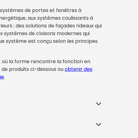
 systèmes de portes et fenêtres à
énergétique, aux systèmes coulissants à
ieurs ; des solutions de façades rideaux qui
ux systèmes de cloisons modernes qui
e système est conçu selon les principes
t où la forme rencontre la fonction en
 de produits ci-dessous ou
obtenir des
ue
.
elient un bâtiment au monde extérieur,
 solutions de portes et fenêtres en