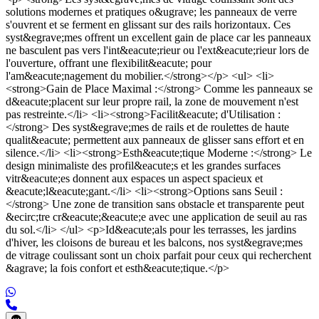
solutions modernes et pratiques o&ugrave; les panneaux de verre
s'ouvrent et se ferment en glissant sur des rails horizontaux. Ces
syst&egrave;mes offrent un excellent gain de place car les panneaux
ne basculent pas vers l'int&eacute;rieur ou l'ext&eacute;rieur lors de
l'ouverture, offrant une flexibilit&eacute; pour
l'am&eacute;nagement du mobilier.</strong></p> <ul> <li>
<strong>Gain de Place Maximal :</strong> Comme les panneaux se
d&eacute;placent sur leur propre rail, la zone de mouvement n'est
pas restreinte.</li> <li><strong>Facilit&eacute; d'Utilisation :
</strong> Des syst&egrave;mes de rails et de roulettes de haute
qualit&eacute; permettent aux panneaux de glisser sans effort et en
silence.</li> <li><strong>Esth&eacute;tique Moderne :</strong> Le
design minimaliste des profil&eacute;s et les grandes surfaces
vitr&eacute;es donnent aux espaces un aspect spacieux et
&eacute;l&eacute;gant.</li> <li><strong>Options sans Seuil :
</strong> Une zone de transition sans obstacle et transparente peut
&ecirc;tre cr&eacute;&eacute;e avec une application de seuil au ras
du sol.</li> </ul> <p>Id&eacute;als pour les terrasses, les jardins
d'hiver, les cloisons de bureau et les balcons, nos syst&egrave;mes
de vitrage coulissant sont un choix parfait pour ceux qui recherchent
&agrave; la fois confort et esth&eacute;tique.</p>