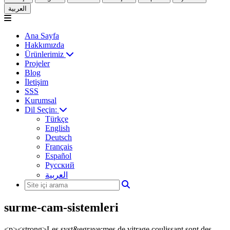
العربية
Ana Sayfa
Hakkımızda
Ürünlerimiz
Projeler
Blog
İletişim
SSS
Kurumsal
Dil Seçin:
Türkçe
English
Deutsch
Français
Español
Русский
العربية
surme-cam-sistemleri
<p><strong>Les syst&egrave;mes de vitrage coulissant sont des