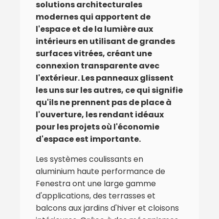
solutions architecturales
identité esthétique et déterminent
solutions de portes et fenêtres en
modernes qui apportent de
sa fonctionnalité. Qu'il s'agisse
aluminium qui offrent des
l'espace et de la lumière aux
d'ouvrir complètement une large
performances de haut niveau et
intérieurs en utilisant de grandes
terrasse ou de créer une entrée de
une flexibilité de conception selon
surfaces vitrées, créant une
bureau prestigieuse, nous avons
les besoins de votre projet.
connexion transparente avec
des systèmes de portes en
l'extérieur. Les panneaux glissent
Qu'il s'agisse d'un projet résidentiel
aluminium haute performance
les uns sur les autres, ce qui signifie
visant une efficacité énergétique
pour chaque besoin.
qu'ils ne prennent pas de place à
maximale ou d'un projet de bureau
Avec leurs designs modernes, leur
l'ouverture, les rendant idéaux
recherchant la transparence et un
qualité de matériau supérieure et
pour les projets où l'économie
aspect moderne à l'intérieur, nous
leurs mécanismes durables, nos
d'espace est importante.
avons un système adapté à chaque
portes ajoutent une valeur à la fois
scénario. Nous réduisons vos coûts
Les systèmes coulissants en
esthétique et fonctionnelle à votre
énergétiques avec nos systèmes à
aluminium haute performance de
projet. Nous offrons la solution la plus
haute performance à isolation
Fenestra ont une large gamme
adaptée à votre vision architecturale
thermique, tout en offrant des
d'applications, des terrasses et
avec différents types d'ouverture, tels
solutions esthétiques et économiques
balcons aux jardins d'hiver et cloisons
que les portes pliantes qui fusionnent
avec nos systèmes non isolés.