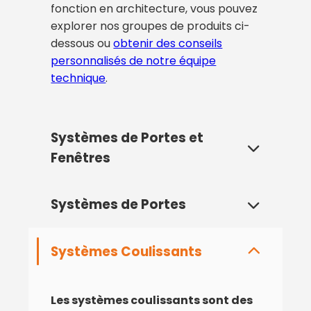
fonction en architecture, vous pouvez
explorer nos groupes de produits ci-
dessous ou
obtenir des conseils
personnalisés de notre équipe
technique
.
Systèmes de Portes et
Fenêtres
Systèmes de Portes
Les systèmes de portes et fenêtres
sont les éléments architecturaux
les plus cruciaux qui relient un
Systèmes Coulissants
Les systèmes de portes Fenestra
bâtiment au monde extérieur,
offrent des solutions
définissent son esthétique et
architecturales qui définissent
impactent directement le confort
Les systèmes coulissants sont des
l'entrée d'un espace, reflètent son
de vie. Fenestra propose des