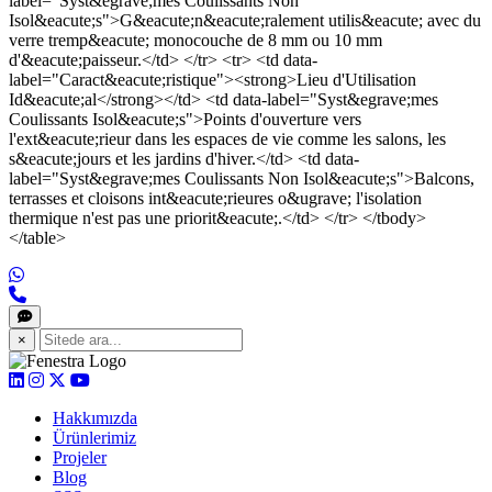
label="Syst&egrave;mes Coulissants Non
Isol&eacute;s">G&eacute;n&eacute;ralement utilis&eacute; avec du
verre tremp&eacute; monocouche de 8 mm ou 10 mm
d'&eacute;paisseur.</td> </tr> <tr> <td data-
label="Caract&eacute;ristique"><strong>Lieu d'Utilisation
Id&eacute;al</strong></td> <td data-label="Syst&egrave;mes
Coulissants Isol&eacute;s">Points d'ouverture vers
l'ext&eacute;rieur dans les espaces de vie comme les salons, les
s&eacute;jours et les jardins d'hiver.</td> <td data-
label="Syst&egrave;mes Coulissants Non Isol&eacute;s">Balcons,
terrasses et cloisons int&eacute;rieures o&ugrave; l'isolation
thermique n'est pas une priorit&eacute;.</td> </tr> </tbody>
</table>
×
Hakkımızda
Ürünlerimiz
Projeler
Blog