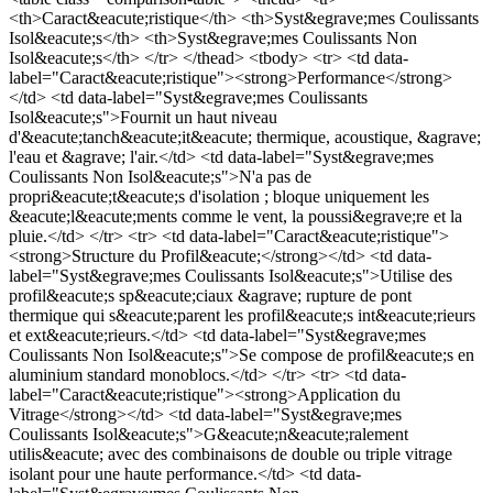
<th>Caract&eacute;ristique</th> <th>Syst&egrave;mes Coulissants
Isol&eacute;s</th> <th>Syst&egrave;mes Coulissants Non
Isol&eacute;s</th> </tr> </thead> <tbody> <tr> <td data-
label="Caract&eacute;ristique"><strong>Performance</strong>
</td> <td data-label="Syst&egrave;mes Coulissants
Isol&eacute;s">Fournit un haut niveau
d'&eacute;tanch&eacute;it&eacute; thermique, acoustique, &agrave;
l'eau et &agrave; l'air.</td> <td data-label="Syst&egrave;mes
Coulissants Non Isol&eacute;s">N'a pas de
propri&eacute;t&eacute;s d'isolation ; bloque uniquement les
&eacute;l&eacute;ments comme le vent, la poussi&egrave;re et la
pluie.</td> </tr> <tr> <td data-label="Caract&eacute;ristique">
<strong>Structure du Profil&eacute;</strong></td> <td data-
label="Syst&egrave;mes Coulissants Isol&eacute;s">Utilise des
profil&eacute;s sp&eacute;ciaux &agrave; rupture de pont
thermique qui s&eacute;parent les profil&eacute;s int&eacute;rieurs
et ext&eacute;rieurs.</td> <td data-label="Syst&egrave;mes
Coulissants Non Isol&eacute;s">Se compose de profil&eacute;s en
aluminium standard monoblocs.</td> </tr> <tr> <td data-
label="Caract&eacute;ristique"><strong>Application du
Vitrage</strong></td> <td data-label="Syst&egrave;mes
Coulissants Isol&eacute;s">G&eacute;n&eacute;ralement
utilis&eacute; avec des combinaisons de double ou triple vitrage
isolant pour une haute performance.</td> <td data-