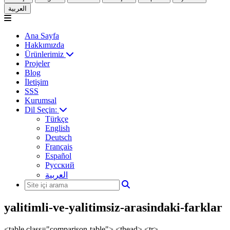
العربية
Ana Sayfa
Hakkımızda
Ürünlerimiz
Projeler
Blog
İletişim
SSS
Kurumsal
Dil Seçin:
Türkçe
English
Deutsch
Français
Español
Русский
العربية
yalitimli-ve-yalitimsiz-arasindaki-farklar
<table class="comparison-table"> <thead> <tr>