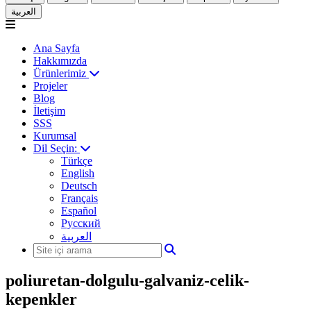
العربية
Ana Sayfa
Hakkımızda
Ürünlerimiz
Projeler
Blog
İletişim
SSS
Kurumsal
Dil Seçin:
Türkçe
English
Deutsch
Français
Español
Русский
العربية
poliuretan-dolgulu-galvaniz-celik-
kepenkler