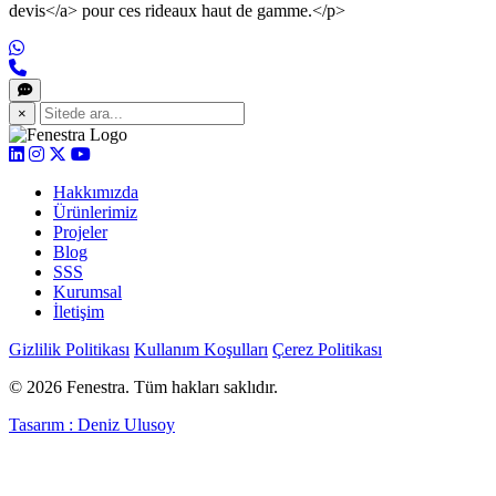
devis</a> pour ces rideaux haut de gamme.</p>
×
Hakkımızda
Ürünlerimiz
Projeler
Blog
SSS
Kurumsal
İletişim
Gizlilik Politikası
Kullanım Koşulları
Çerez Politikası
© 2026 Fenestra. Tüm hakları saklıdır.
Tasarım : Deniz Ulusoy