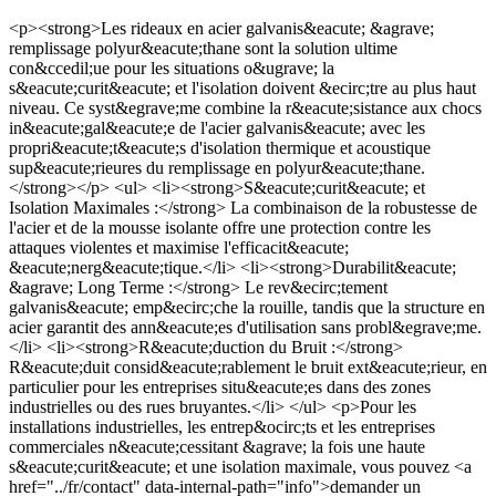
<p><strong>Les rideaux en acier galvanis&eacute; &agrave;
remplissage polyur&eacute;thane sont la solution ultime
con&ccedil;ue pour les situations o&ugrave; la
s&eacute;curit&eacute; et l'isolation doivent &ecirc;tre au plus haut
niveau. Ce syst&egrave;me combine la r&eacute;sistance aux chocs
in&eacute;gal&eacute;e de l'acier galvanis&eacute; avec les
propri&eacute;t&eacute;s d'isolation thermique et acoustique
sup&eacute;rieures du remplissage en polyur&eacute;thane.
</strong></p> <ul> <li><strong>S&eacute;curit&eacute; et
Isolation Maximales :</strong> La combinaison de la robustesse de
l'acier et de la mousse isolante offre une protection contre les
attaques violentes et maximise l'efficacit&eacute;
&eacute;nerg&eacute;tique.</li> <li><strong>Durabilit&eacute;
&agrave; Long Terme :</strong> Le rev&ecirc;tement
galvanis&eacute; emp&ecirc;che la rouille, tandis que la structure en
acier garantit des ann&eacute;es d'utilisation sans probl&egrave;me.
</li> <li><strong>R&eacute;duction du Bruit :</strong>
R&eacute;duit consid&eacute;rablement le bruit ext&eacute;rieur, en
particulier pour les entreprises situ&eacute;es dans des zones
industrielles ou des rues bruyantes.</li> </ul> <p>Pour les
installations industrielles, les entrep&ocirc;ts et les entreprises
commerciales n&eacute;cessitant &agrave; la fois une haute
s&eacute;curit&eacute; et une isolation maximale, vous pouvez <a
href="../fr/contact" data-internal-path="info">demander un