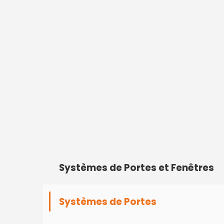
Systèmes de Portes et Fenêtres
Systèmes de Portes
Les systèmes de portes et fenêtres son
définissent son esthétique et impacten