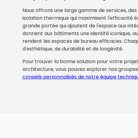
Nous offrons une large gamme de services, des
isolation thermique qui maximisent l'efficacité 
grande portée qui ajoutent de l'espace aux intér
donnent aux bâtiments une identité iconique, a
rendent les espaces de bureau efficaces. Chaqu
d'esthétique, de durabilité et de longévité.
Pour trouver la bonne solution pour votre proje
architecture, vous pouvez explorer nos groupes
conseils personnalisés de notre équipe techniq
t les éléments architecturaux les plus cruciaux qui r
t directement le confort de vie. Fenestra propose des