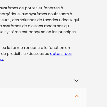
 systèmes de portes et fenêtres à
énergétique, aux systèmes coulissants à
ieurs ; des solutions de façades rideaux qui
ux systèmes de cloisons modernes qui
e système est conçu selon les principes
t où la forme rencontre la fonction en
 de produits ci-dessous ou
obtenir des
ue
.
elient un bâtiment au monde extérieur,
 solutions de portes et fenêtres en