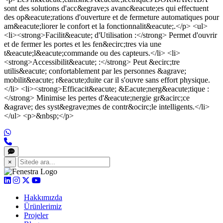
sont des solutions d'acc&egrave;s avanc&eacute;es qui effectuent
des op&eacute;rations d'ouverture et de fermeture automatiques pour
am&eacute;liorer le confort et la fonctionnalit&eacute;.</p> <ul>
<li><strong>Facilit&eacute; d'Utilisation :</strong> Permet d'ouvrir
et de fermer les portes et les fen&ecirc;tres via une
t&eacute;l&eacute;commande ou des capteurs.</li> <li>
<strong>Accessibilit&eacute; :</strong> Peut &ecirc;tre
utilis&eacute; confortablement par les personnes &agrave;
mobilit&eacute; r&eacute;duite car il s'ouvre sans effort physique.
</li> <li><strong>Efficacit&eacute; &Eacute;nerg&eacute;tique :
</strong> Minimise les pertes d'&eacute;nergie gr&acirc;ce
&agrave; des syst&egrave;mes de contr&ocirc;le intelligents.</li>
</ul> <p>&nbsp;</p>
×
Hakkımızda
Ürünlerimiz
Projeler