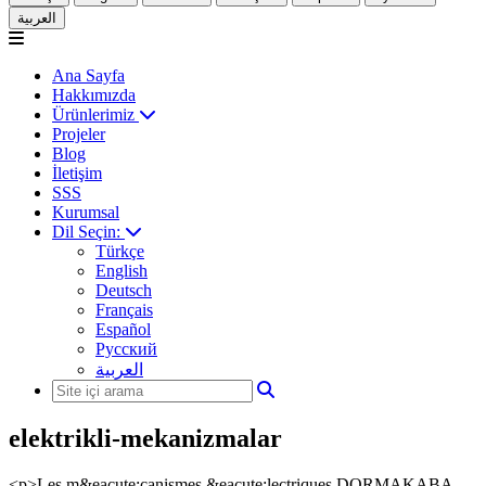
العربية
Ana Sayfa
Hakkımızda
Ürünlerimiz
Projeler
Blog
İletişim
SSS
Kurumsal
Dil Seçin:
Türkçe
English
Deutsch
Français
Español
Русский
العربية
elektrikli-mekanizmalar
<p>Les m&eacute;canismes &eacute;lectriques DORMAKABA