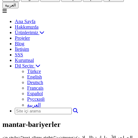
العربية
Ana Sayfa
Hakkımızda
Ürünlerimiz
Projeler
Blog
İletişim
SSS
Kurumsal
Dil Seçin:
Türkçe
English
Deutsch
Français
Español
Русский
العربية
mantar-bariyerler
<p style="text-align: right;"><strong>الحواجز الأسطوانية (البولارد)