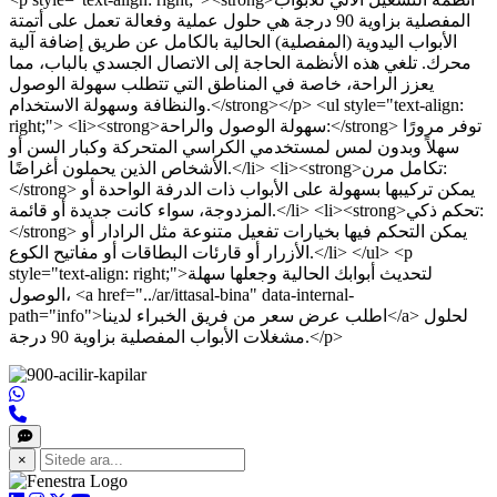
المفصلية بزاوية 90 درجة هي حلول عملية وفعالة تعمل على أتمتة
الأبواب اليدوية (المفصلية) الحالية بالكامل عن طريق إضافة آلية
محرك. تلغي هذه الأنظمة الحاجة إلى الاتصال الجسدي بالباب، مما
يعزز الراحة، خاصة في المناطق التي تتطلب سهولة الوصول
والنظافة وسهولة الاستخدام.</strong></p> <ul style="text-align:
right;"> <li><strong>سهولة الوصول والراحة:</strong> توفر مرورًا
سهلاً وبدون لمس لمستخدمي الكراسي المتحركة وكبار السن أو
الأشخاص الذين يحملون أغراضًا.</li> <li><strong>تكامل مرن:
</strong> يمكن تركيبها بسهولة على الأبواب ذات الدرفة الواحدة أو
المزدوجة، سواء كانت جديدة أو قائمة.</li> <li><strong>تحكم ذكي:
</strong> يمكن التحكم فيها بخيارات تفعيل متنوعة مثل الرادار أو
الأزرار أو قارئات البطاقات أو مفاتيح الكوع.</li> </ul> <p
style="text-align: right;">لتحديث أبوابك الحالية وجعلها سهلة
الوصول، <a href="../ar/ittasal-bina" data-internal-
path="info">اطلب عرض سعر من فريق الخبراء لدينا</a> لحلول
مشغلات الأبواب المفصلية بزاوية 90 درجة.</p>
×