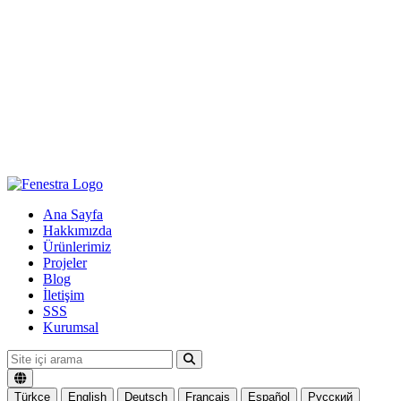
Ana Sayfa
Hakkımızda
Ürünlerimiz
Projeler
Blog
İletişim
SSS
Kurumsal
Türkçe
English
Deutsch
Français
Español
Русский