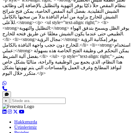
بنظام المقص حلاً ذكيًا يوفر التهوية والتظليل بالإضافة إلى وظائف
الشيش التقليدية. بفضل آلية المقص الخاصة، يمكن فتح شرائح
الشيش للخارج بزاوية من أمام النافذة بدلاً من سحبها بالكامل
للأعلى.</strong></p> <ul style="text-align: right;"> <li>
<strong>التظليل والتهوية:</strong> يوفر الظل ويسمح بتدفق الهواء
الطبيعي حتى عندما يكون الشيش مغلقًا عن طريق فتحه للخارج.
</li> <li><strong>مجال الرؤية:</strong> يوفر إمكانية الرؤية
للخارج دون حجب واجهة النافذة بالكامل.</li> <li><strong>استخدام
عملي:</strong> يمكن التحكم في وظيفة الفتح الخاصة هذه بسهولة
بفضل آلية الشريط.</li> </ul> <p style="text-align: right;">يعتبر
هذا النظام، الذي يجمع بين الوظيفية والراحة، مثاليًا بشكل خاص
لنوافذ المطابخ وغرف العمل والمساحات التي يتم تهويتها بشكل
متكرر خلال اليوم.</p>
×
Hakkımızda
Ürünlerimiz
Projeler