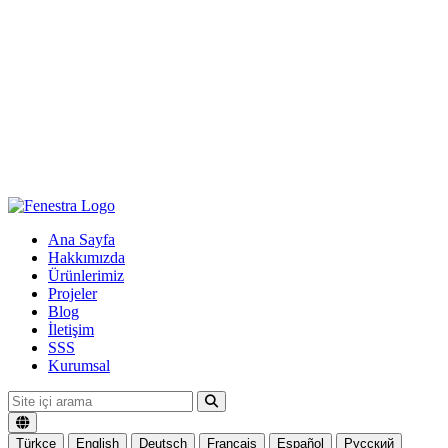
Ana Sayfa
Hakkımızda
Ürünlerimiz
Projeler
Blog
İletişim
SSS
Kurumsal
Türkçe
English
Deutsch
Français
Español
Русский