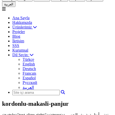
العربية
Ana Sayfa
Hakkımızda
Ürünlerimiz
Projeler
Blog
İletişim
SSS
Kurumsal
Dil Seçin:
Türkçe
English
Deutsch
Français
Español
Русский
العربية
kordonlu-makasli-panjur
<p style="text-align: right;"><strong>تعتبر أنظمة شيش الحصيرة