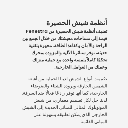
والخارجية بالكامل من خلال السماح بتجميع
أنظمة زجاج الجيوتين هي حل تزجيج تقني
ألواح الزجاج مثل الأكورديون على جانب واحد.
وجمالي يتكون من ألواح زجاجية مزودة بمحرك
توفر هذه الأنظمة رؤية متصلة دون قوائم رأسية
أنظمة شيش الحصيرة
تتحرك عموديًا. يمكن التحكم في هذه الأنظمة
عند إغلاقها، وتجعل المساحة بأكملها متاحة
تضيف أنظمة شيش الحصيرة من Fenestra
بلمسة واحدة عبر جهاز التحكم عن بعد، وتتجمع
للتهوية والمرور عند فتحها.
قيمة إلى مساحات معيشتك من خلال الجمع بين
في الأسفل عند فتحها، لتعمل كحاجز أمان وتوفر
الراحة والأمان وكفاءة الطاقة. مجهزة بتقنية
فتح كامل ورحابة:
تمنحك القدرة
إطلالة متصلة. إنها مثالية بشكل خاص
حديثة، توفر ستائرنا الآلية والمزودة بمحرك
على تجميع الألواح بالكامل على جانب
للمساحات التجارية والمساكن الحديثة.
تحكمًا كاملاً بلمسة واحدة مع حماية منزلك
واحد حرية جعل شرفتك مفتوحة بنسبة
راحة آلية:
يتم التحكم فيها بسهولة
وعملك من العوامل الخارجية.
100٪.
عن طريق جهاز التحكم عن بعد، ويمكن
منظر بانورامي:
يمنع عدم وجود
صُممت أنواع الشيش لدينا للحماية من أشعة
إيقافها عند أي مستوى لتعديل التهوية.
قوائم رأسية تقسيم المنظر حتى في
الشمس الحارقة وبرودة الشتاء والضوضاء
منظر متصل:
يوفر مجال رؤية
وضع الإغلاق.
الخارجية، كما أنها توفر رادعًا فعالًا ضد السرقة.
بانورامي بفضل عدم وجود قوائم رأسية.
سهولة التنظيف والاستخدام:
تتيح
لدينا حل لكل تصميم معماري، من شيش
الأمان والوظيفة:
يوفر حماية كاملة
إمكانية فتح كل لوح للداخل تنظيفًا آمنًا
المونوبلوك المثالي للمباني الجديدة إلى الشيش
عند إغلاقه ويعمل كحاجز زجاجي آمن
وسهلاً لكلا جانبي الزجاج.
الخارجي الذي يمكن تطبيقه بسهولة على
عند فتحه.
المباني القائمة.
تُقدم أنظمة الشرفات الزجاجية القابلة للطي