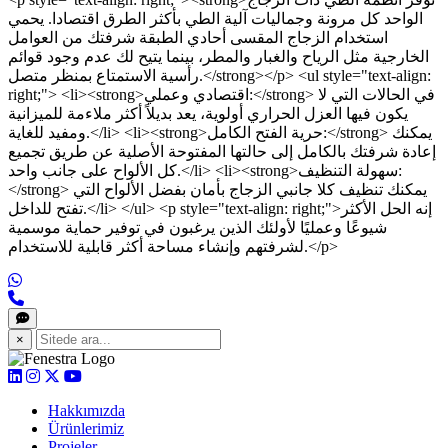
الواحد كل مرونة وجماليات آلية الطي بأكثر الطرق اقتصادا. يحمي
استخدام الزجاج المقسى أحادي الطبقة شرفتك من العوامل
الخارجية مثل الرياح والغبار والمطر، بينما يتيح لك عدم وجود قوائم
رأسية الاستمتاع بمنظر متصل.</strong></p> <ul style="text-align:
right;"> <li><strong>اقتصادي وعملي:</strong> في الحالات التي لا
يكون فيها العزل الحراري أولوية، يعد بديلاً أكثر ملاءمة للميزانية
ومفيد للغاية.</li> <li><strong>حرية الفتح الكامل:</strong> يمكنك
إعادة شرفتك بالكامل إلى حالتها المفتوحة الأصلية عن طريق تجميع
كل الألواح على جانب واحد.</li> <li><strong>سهولة التنظيف:
</strong> يمكنك تنظيف كلا جانبي الزجاج بأمان بفضل الألواح التي
تفتح للداخل.</li> </ul> <p style="text-align: right;">إنه الحل الأكثر
شيوعًا وعمليًا لأولئك الذين يرغبون في توفير حماية موسمية
لشرفتهم وإنشاء مساحة أكثر قابلية للاستخدام.</p>
×
Hakkımızda
Ürünlerimiz
Projeler