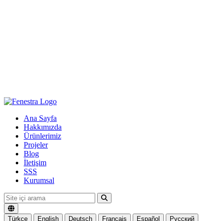
Ana Sayfa
Hakkımızda
Ürünlerimiz
Projeler
Blog
İletişim
SSS
Kurumsal
Türkçe
English
Deutsch
Français
Español
Русский