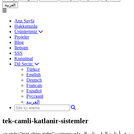
العربية
Ana Sayfa
Hakkımızda
Ürünlerimiz
Projeler
Blog
İletişim
SSS
Kurumsal
Dil Seçin:
Türkçe
English
Deutsch
Français
Español
Русский
العربية
tek-camli-katlanir-sistemler
<p style="text-align: right;"><strong>توفر أنظمة الطي ذات الزجاج